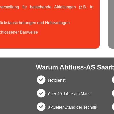
erstellung für bestehende Altleitungen (z.B. in
Rückstausicherungen und Hebeanlagen
schlossener Bauweise
Warum Abfluss-AS Saar
Notdienst
c
über 40 Jahre am Markt
h
c
aktueller Stand der Technik
e