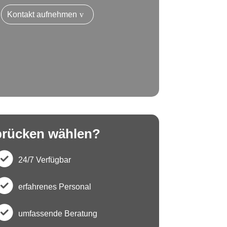
Kontakt aufnehmen
brücken wählen?
24/7 Verfügbar
c
erfahrenes Personal
h
c
umfassende Beratung
e