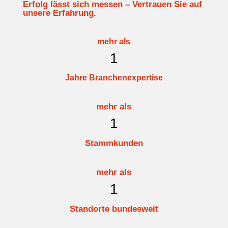
rc
ci
Erfolg lässt sich messen – Vertrauen Sie auf
ck
o
e
unsere Erfahrung.
ic
le
rc
ci
n
ck
o
mehr als
ic
le
rc
1
ci
n
o
ic
le
Jahre Branchenexpertise
rc
n
o
ic
mehr als
le
1
n
o
ic
Stammkunden
n
o
mehr als
n
1
Standorte bundesweit