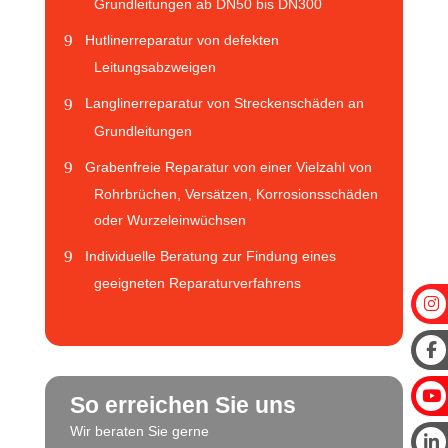
Grundleitungen ab DN50 bis DN300
Hutlinerreparatur von defekten
Leitungsabzweigen
Langlinerreparatur von Streckenschäden an
Grundleitungen
Grabenfreie Reparatur von einer Vielzahl von
Rohrbrüchen, Versätzen, Korrosionsschäden
oder Wurzeleinwüchsen
Individuelle Beratung zur Findung eines
geeigneten Reparaturverfahrens
So erreichen Sie uns
Wir beraten Sie gerne