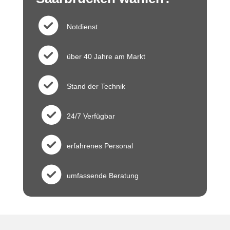
Notdienst
c
über 40 Jahre am Markt
h
c
Stand der Technik
e
h
c
ck
24/7 Verfügbar
e
h
c
ci
ck
erfahrenes Personal
e
h
c
rc
ci
ck
umfassende Beratung
e
h
le
c
rc
ci
ck
e
ic
h
le